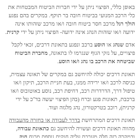
באופן כללי, הפיצוי ניתן על ידי חברות הביטוח המבטחות את
כלי הרכב המנועי בביטוח חובה בר תוקף. במקרים בהם נפגע
הולך רגל
מרכב חסר ביטוח חובה ו/או מרכב שזהותו אינה
ידועה ו/או שזהות הנהג אינה ידועה- הפיצוי ניתן על ידי
קרנית
.
אדם
שנהג
או
הוסע
ברכב ונפגע בתאונת דרכים, זכאי לקבל
פיצויים, על נזקי הגוף שנגרמו לו בתאונה,
מחברת הביטוח
שביטחה את הרכב בו נהג ו/או הוסע
.
תאונת דרכים יכולה להיחשב גם במקרים של תאונה עצמית,
כניסה לרכב ו/או ירידה ממנו, בעת חניית הרכב, תיקון ו/או
טיפול דרך, הדרדרות רכב, דחיפת רכב, נוסע באוטובוס ו/או
ברכבת, תאונות פגע וברח (בהן הפיצוי יעשה בד"כ על ידי
קרנית), רוכב בטרקטורון, נהג מלגזה ועוד.
תאונת דרכים המתרחשת
בדרך לעבודה או בחזרה מהעבודה
מהווה תאונת דרכים ועשויה להיחשב גם
כתאונת עבודה
,
ובמקרה כזה חלה מערכת עליה חוקים נוספת מכוח
חוק